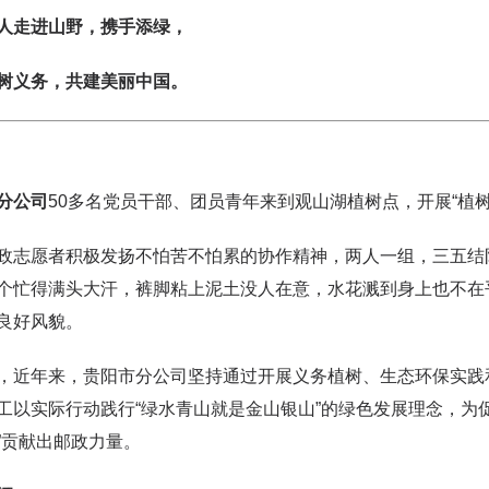
人走进山野，
携手添绿，
树
义务，
共建美丽中国。
分公司
50多名党员干部、团员青年来到观山湖植树点，开展“植树
政志愿者积极发扬不怕苦不怕累的协作精神，两人一组，三五结
个忙得满头大汗，裤脚粘上泥土没人在意，水花溅到身上也不在
良好风貌。
，近年来，贵阳市分公司坚持通过开展义务植树、生态环保实践
工以实际行动践行“绿水青山就是金山银山”的绿色发展理念，为
”贡献出邮政力量。