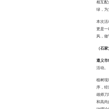
相互配
绿，为
本次活
更是一
风，做
（石家
遵义市
活动。
植树现
序，经
雄师刀
和高尚