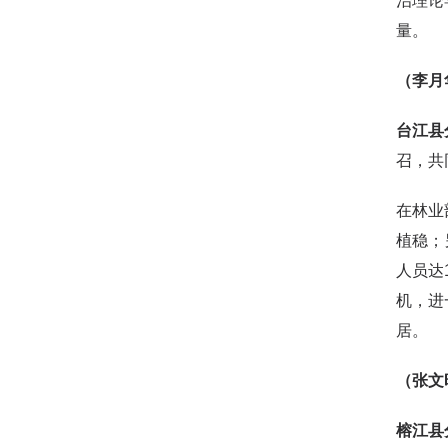
治理论
量。
（李月
台江县
召，共
在林业
植稳；
人员达
机，进
居。
（张文
榕江县