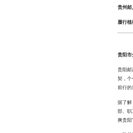
贵州邮
履行植
贵阳市
贵阳邮
契，个
前行的
据了解
部、职
爽贵阳