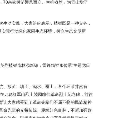
，70余株树苗迎风而立、生机盎然，为青山增了
次生动实践，大家纷纷表示，植树既是一种义务，
以实际行动绿化家园生态环境，树立生态文明新
祭英烈植树造林添新绿，雷锋精神永传承”主题党日
坑、放苗、填土、浇水、覆土，各个环节井然有
家在刀靶红军山烈士陵园瞻仰革命烈士纪念碑，前往
育让大家感受到了革命先辈们不屈不挠的民族精神
革命先辈的光荣传统，赓续红色血脉，不断加强政