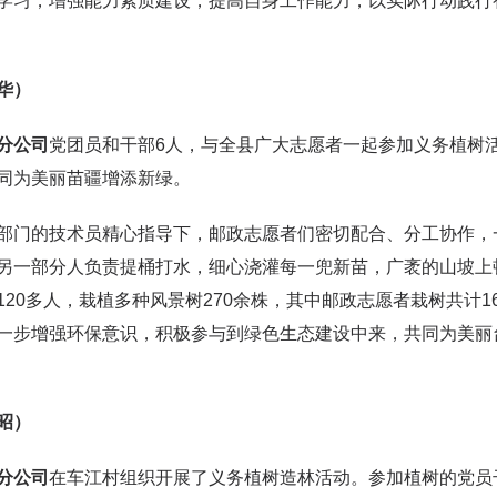
学习，增强能力素质建设，提高自身工作能力，以实际行动践行
华）
分公司
党团员和干部6人，与全县广大志愿者一起参加义务植树
同为美丽苗疆增添新绿。
部门的技术员精心指导下，邮政志愿者们密切配合、分工协作，一
另一部分人负责提桶打水，细心浇灌每一兜新苗，广袤的山坡上
120多人，栽植多种风景树270余株，其中邮政志愿者栽树共计
一步增强环保意识，积极参与到绿色生态建设中来，共同为美丽
昭）
分公
司
在车江村组织开展了义务植树造林活动。参加植树的党员