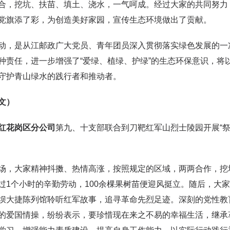
合，挖坑、扶苗、填土、浇水，一气呵成。经过大家的共同努力
党旗添了彩，为创造美好家园，宣传生态环境做出了贡献。
动，是从江邮政广大党员、青年团员深入贯彻落实绿色发展的一
种责任，进一步增强了“爱绿、植绿、护绿”的生态环保意识，将
守护青山绿水的践行者和推动者。
文）
红花岗区分公司
第九、十支部联合到刀靶红军山烈士陵园开展“
场，大家精神抖擞、热情高涨，按照规定的区域，两两合作，挖
过1个小时的辛勤劳动，100余棵果树苗便迎风挺立。随后，大
坝大捷陈列馆聆听红军故事，追寻革命先烈足迹。深刻的党性教
的爱国情操，纷纷表示，要珍惜现在来之不易的幸福生活，继承