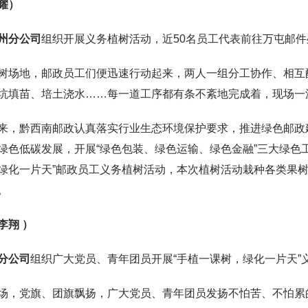
耀）
州分
公司
组织开展义务植树活动，近50名员工代表前往万屯邮
树场地，邮政员工们便迅速行动起来，两人一组分工协作、相互
坑填苗、培土浇水……每一道工序都有条不紊地完成着，现场一
来，黔西南邮政认真落实行业生态环境保护要求，推进绿色邮政
绿色低碳发展，开展“绿色包装、绿色运输、绿色金融”三大绿色
绿化一片天”邮政员工义务植树活动，本次植树活动栽种各类果树
。
李翔 ）
分公司
组织广大党员、青年团员开展“手植一课树，绿化一片天”
场，党旗、团旗飘扬，广大党员、青年团员发扬不怕苦、不怕累