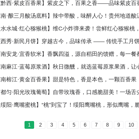
节黔西·紫皮百香果】紫皮之下，百果之香——品味紫皮百
东南·酿三月酸汤底料】辣中带酸，味醉人心！贵州地道酸
盘水水城·红心猕猴桃】维C小炸弹来袭！尝鲜红心猕猴桃
西秀·新民月饼】穿越古今，品味传承 —— 传统手工月
西南安龙·宜香软米】香飘四溢，源自稻田的馈赠，每一餐
东南麻江·蓝莓原浆酒】秋日微醺，就选蓝莓原浆果酒，让
东南榕江·黄金百香果】甜是特色，香是本色，一颗百香果
南都匀·阳光玫瑰葡萄】自带玫瑰香，口感脆甜美！一场舌
绥阳·鹰嘴蜜桃】“桃”到宝了！绥阳鹰嘴桃，形似鹰嘴，
1
2
3
4
5
6
7
8
9
10