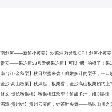
东南剑河——新鲜小黄姜】炒菜炖肉灵魂 CP！剑河小黄
贵安——果冻橙38号爱媛果冻橙】可以 “吸” 的橙子！
东南台江·金秋梨】秋日甜蜜来袭！鲜嫩多汁的梨子，一口
节金沙·高山板栗】秋风起，板栗香，金沙高山板栗如约上
阳修文·贵长猕猴桃】猕猴桃狂欢季！鲜甜多汁，维C爆棚
义湄潭·贵州针】贵州云雾间，针茶叶尖舞——品味山川之